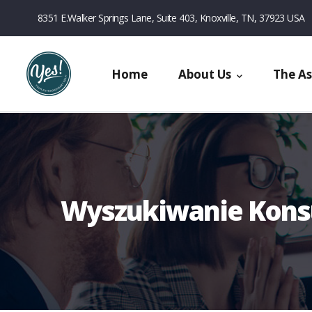
Przejdź
8351 E.Walker Springs Lane, Suite 403, Knoxville, TN, 37923 USA
do
treści
Main
Home
About Us
The A
Navigation
(Website)
Wyszukiwanie Kons