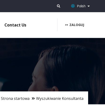
Polish
Pokaż dod
User
Contact Us
ZALOGUJ
account
menu
Strona startowa
Wyszukiwanie Konsultanta