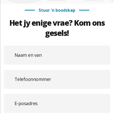
Stuur 'n boodskap
Het jy enige vrae? Kom ons
gesels!
Full
Name
Phone
Number
Email
Address