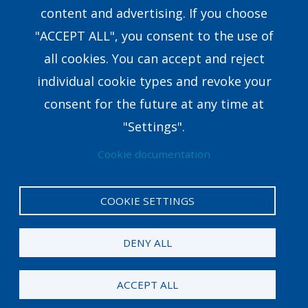
content and advertising. If you choose
Research & Development
"ACCEPT ALL", you consent to the use of
all cookies. You can accept and reject
8351 E.Walker Springs Lane, Suite 403 Knoxville,
individual cookie types and revoke your
TN37923USA
consent for the future at any time at
coaching@crown.org
"Settings".
Cookie documentation
COOKIE SETTINGS
Privacy Policy
Legal
DENY ALL
© 2024 Crown. All rights reserved. Career Direct® is
a registered trademark of Crown.
ACCEPT ALL