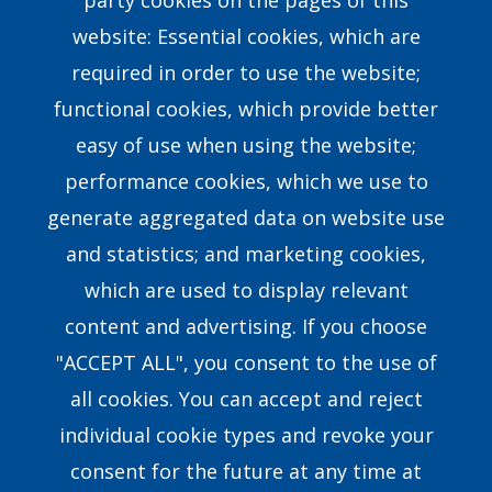
party cookies on the pages of this
website: Essential cookies, which are
Find a Consultant
required in order to use the website;
FAQs
functional cookies, which provide better
easy of use when using the website;
Contact Us
performance cookies, which we use to
generate aggregated data on website use
Our Story
and statistics; and marketing cookies,
which are used to display relevant
Our Team
content and advertising. If you choose
Research & Development
"ACCEPT ALL", you consent to the use of
all cookies. You can accept and reject
8351 E.Walker Springs Lane, Suite 403 Knoxville,
individual cookie types and revoke your
TN37923USA
consent for the future at any time at