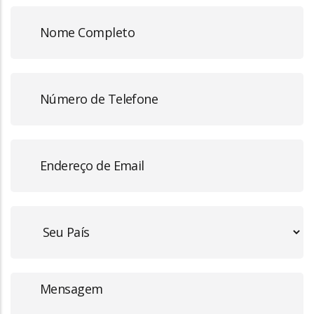
Full
Name
Phone
Number
Email
Address
Message