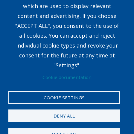
which are used to display relevant
Our Team
content and advertising. If you choose
Research & Development
"ACCEPT ALL", you consent to the use of
all cookies. You can accept and reject
8351 E.Walker Springs Lane, Suite 403 Knoxville,
individual cookie types and revoke your
TN37923USA
consent for the future at any time at
coaching@crown.org
"Settings".
Cookie documentation
COOKIE SETTINGS
Privacy Policy
Legal
DENY ALL
© 2024 Crown. All rights reserved. Career Direct® is
a registered trademark of Crown.