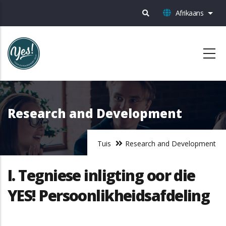
Skip
Afrikaans
List 
to
main
content
Research and Development
Tuis
Research and Development
I. Tegniese inligting oor die
YES! Persoonlikheidsafdeling