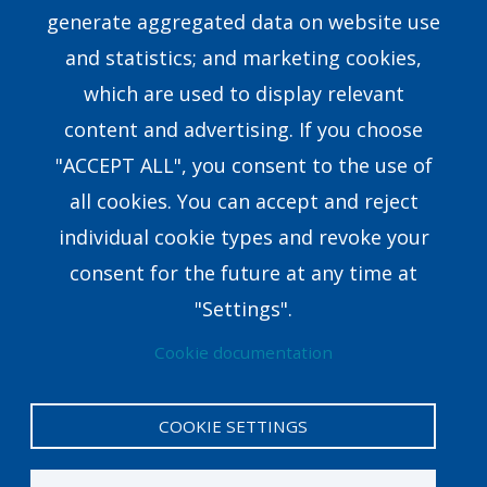
generate aggregated data on website use
Our Story
and statistics; and marketing cookies,
which are used to display relevant
Our Team
content and advertising. If you choose
Research & Development
"ACCEPT ALL", you consent to the use of
all cookies. You can accept and reject
8351 E.Walker Springs Lane, Suite 403 Knoxville,
individual cookie types and revoke your
TN37923USA
consent for the future at any time at
coaching@crown.org
"Settings".
Cookie documentation
COOKIE SETTINGS
Privacy Policy
Legal