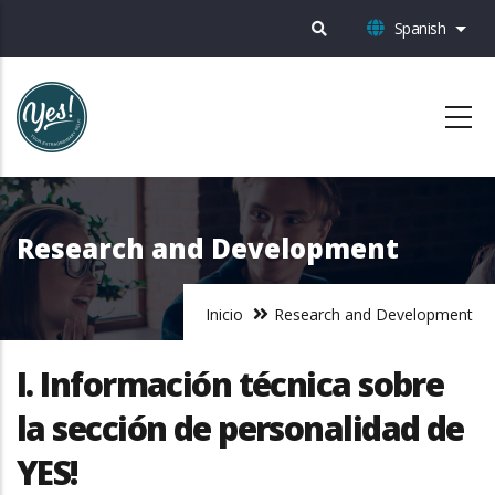
Pasar
Spanish
List
al
contenido
principal
Research and Development
Inicio
Research and Development
I. Información técnica sobre
la sección de personalidad de
YES!