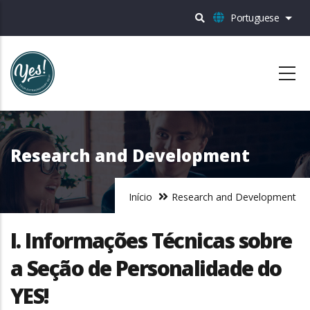
Passar
Portuguese
List
para
o
conteúdo
principal
Research and Development
Início
Research and Development
I. Informações Técnicas sobre
a Seção de Personalidade do
YES!