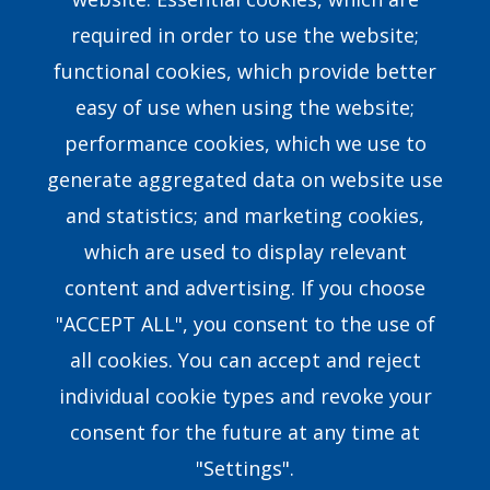
Find a Consultant
required in order to use the website;
FAQs
functional cookies, which provide better
easy of use when using the website;
Contact Us
performance cookies, which we use to
generate aggregated data on website use
Our Story
and statistics; and marketing cookies,
which are used to display relevant
Our Team
content and advertising. If you choose
Research & Development
"ACCEPT ALL", you consent to the use of
all cookies. You can accept and reject
8351 E.Walker Springs Lane, Suite 403 Knoxville,
individual cookie types and revoke your
TN37923USA
consent for the future at any time at
coaching@crown.org
"Settings".