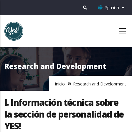
Pasar
Spanish
List
al
contenido
principal
Research and Development
Inicio
Research and Development
I. Información técnica sobre
la sección de personalidad de
YES!