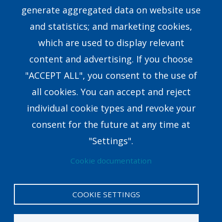
generate aggregated data on website use
Our Story
and statistics; and marketing cookies,
which are used to display relevant
Our Team
content and advertising. If you choose
Research & Development
"ACCEPT ALL", you consent to the use of
all cookies. You can accept and reject
8351 E.Walker Springs Lane, Suite 403 Knoxville,
individual cookie types and revoke your
TN37923USA
consent for the future at any time at
coaching@crown.org
"Settings".
Cookie documentation
COOKIE SETTINGS
Privacy Policy
Legal