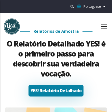
Passar
Portuguese
List
para
o
conteúdo
Relatórios de Amostra
principal
O Relatório Detalhado YES! é
o primeiro passo para
descobrir sua verdadeira
vocação.
YES! Relatório Detalhado