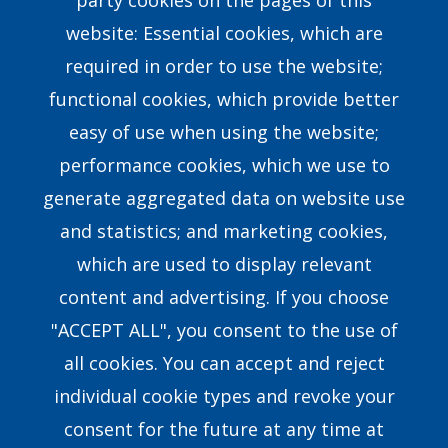
party cookies on the pages of this
website: Essential cookies, which are
Find a Consultant
required in order to use the website;
FAQs
functional cookies, which provide better
easy of use when using the website;
Contact Us
performance cookies, which we use to
generate aggregated data on website use
Our Story
and statistics; and marketing cookies,
which are used to display relevant
Our Team
content and advertising. If you choose
Research & Development
"ACCEPT ALL", you consent to the use of
all cookies. You can accept and reject
8351 E.Walker Springs Lane, Suite 403 Knoxville,
individual cookie types and revoke your
TN37923USA
consent for the future at any time at