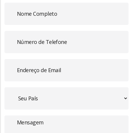
Full
Name
Phone
Number
Email
Address
Message